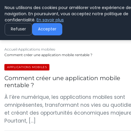
Nous utilisons des cookies pour améliorer votre expérience de
C PLUSPLUS
navigation. En poursuivant, vous acceptez notre politique de
confidentialité.
En savoir plus
Refuser
Accepter
Accueil
Applications mobiles
Comment créer une application mobile rentable ?
APPLICATIONS MOBILES
Comment créer une application mobile
rentable ?
À l’ère numérique, les applications mobiles sont
omniprésentes, transformant nos vies au quotidi
et créant des opportunités économiques majeure
Pourtant, […]