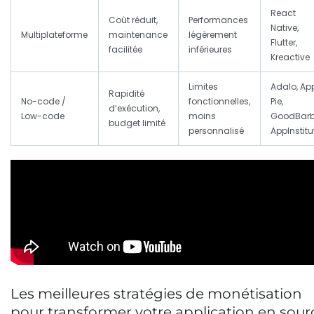
React
Coût réduit,
Performances
Native,
Multiplateforme
maintenance
légèrement
Flutter,
facilitée
inférieures
Kreactive
Limites
Adalo, Ap
Rapidité
No-code /
fonctionnelles,
Pie,
d’exécution,
Low-code
moins
GoodBarb
budget limité
personnalisé
AppInstitu
Les meilleures stratégies de monétisation
pour transformer votre application en sour