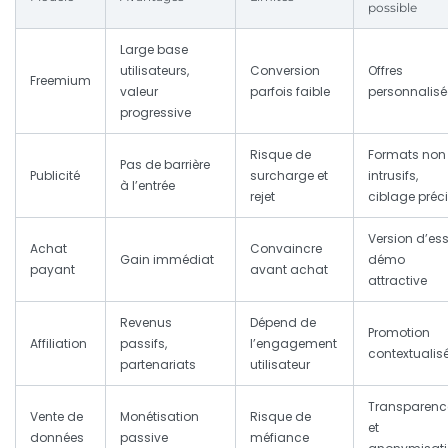
possible
Large base
utilisateurs,
Conversion
Offres
Freemium
valeur
parfois faible
personnalisé
progressive
Risque de
Formats non
Pas de barrière
Publicité
surcharge et
intrusifs,
à l’entrée
rejet
ciblage préc
Version d’ess
Achat
Convaincre
Gain immédiat
démo
payant
avant achat
attractive
Revenus
Dépend de
Promotion
Affiliation
passifs,
l’engagement
contextualis
partenariats
utilisateur
Transparenc
Vente de
Monétisation
Risque de
et
données
passive
méfiance