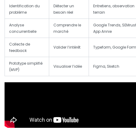
Identification du
Détecter un
Entretiens, observation
problème
besoin réel
terrain
Analyse
Comprendre le
Google Trends, SEMrus
concurrentielle
marché
App Annie
Collecte de
Valider l’intérêt
Typeform, Google For
feedback
Prototype simplifié
Visualiser l’idée
Figma, Sketch
(MVP)