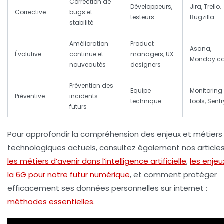
Correction de
Développeurs,
Jira, Trello,
Corrective
bugs et
testeurs
Bugzilla
stabilité
Amélioration
Product
Asana,
Évolutive
continue et
managers, UX
Monday.c
nouveautés
designers
Prévention des
Equipe
Monitoring
Préventive
incidents
technique
tools, Sentr
futurs
Pour approfondir la compréhension des enjeux et métiers
technologiques actuels, consultez également nos articles
les métiers d’avenir dans l’intelligence artificielle
,
les enjeu
la 6G pour notre futur numérique
, et comment protéger
efficacement ses données personnelles sur internet :
méthodes essentielles
.