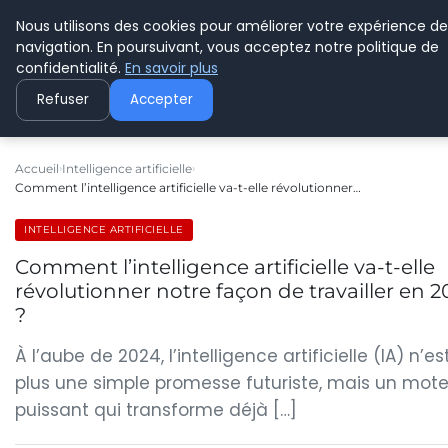
Nous utilisons des cookies pour améliorer votre expérience de
C PLUSPLUS
navigation. En poursuivant, vous acceptez notre politique de
confidentialité.
En savoir plus
Refuser
Accepter
Accueil
Intelligence artificielle
Comment l’intelligence artificielle va-t-elle révolutionner…
INTELLIGENCE ARTIFICIELLE
Comment l’intelligence artificielle va-t-elle
révolutionner notre façon de travailler en 
?
À l’aube de 2024, l’intelligence artificielle (IA) n’es
plus une simple promesse futuriste, mais un mote
puissant qui transforme déjà […]