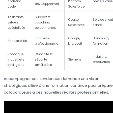
code/no-
Platform,
métiers varié
développement
code
Salesforce
Assistants
Support et
Cogito,
Service client
virtuels
coaching
Salesforce
santé
spécialisés
personnalisés
Inclusion
Google,
Handicap,
Accessibilité
professionnelle
Microsoft
formation
Robotique
Efficacité et
Industrie,
industrielle
sécurité
Siemens
production
intelligente
améliorées
Accompagner ces tendances demande une vision
stratégique, alliée à une formation continue pour préparer
collaborateurs à ces nouvelles réalités professionnelles.