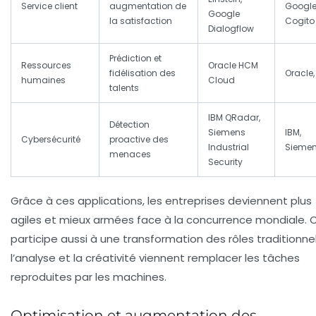
Service client
augmentation de
Google
Google
la satisfaction
Cogito
Dialogflow
Prédiction et
Ressources
Oracle HCM
fidélisation des
Oracle,
humaines
Cloud
talents
IBM QRadar,
Détection
Siemens
IBM,
Cybersécurité
proactive des
Industrial
Sieme
menaces
Security
Grâce à ces applications, les entreprises deviennent plus
agiles et mieux armées face à la concurrence mondiale. 
participe aussi à une transformation des rôles traditionnel
l’analyse et la créativité viennent remplacer les tâches
reproduites par les machines.
Optimisation et augmentation des