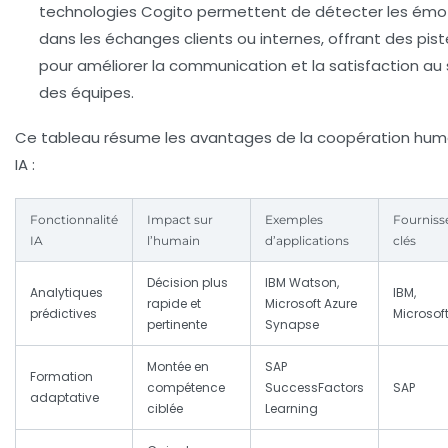
technologies Cogito permettent de détecter les émo
dans les échanges clients ou internes, offrant des pis
pour améliorer la communication et la satisfaction au 
des équipes.
Ce tableau résume les avantages de la coopération hum
IA :
Fonctionnalité
Impact sur
Exemples
Fourniss
IA
l’humain
d’applications
clés
Décision plus
IBM Watson,
Analytiques
IBM,
rapide et
Microsoft Azure
prédictives
Microsof
pertinente
Synapse
Montée en
SAP
Formation
compétence
SuccessFactors
SAP
adaptative
ciblée
Learning