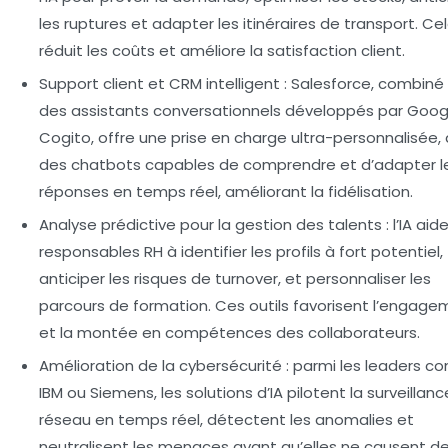
les ruptures et adapter les itinéraires de transport. Ce
réduit les coûts et améliore la satisfaction client.
Support client et CRM intelligent
: Salesforce, combiné
des assistants conversationnels développés par Goog
Cogito, offre une prise en charge ultra-personnalisée,
des chatbots capables de comprendre et d’adapter l
réponses en temps réel, améliorant la fidélisation.
Analyse prédictive pour la gestion des talents
: l’IA aid
responsables RH à identifier les profils à fort potentiel,
anticiper les risques de turnover, et personnaliser les
parcours de formation. Ces outils favorisent l’engag
et la montée en compétences des collaborateurs.
Amélioration de la cybersécurité
: parmi les leaders 
IBM ou Siemens, les solutions d’IA pilotent la surveillanc
réseau en temps réel, détectent les anomalies et
neutralisent les menaces avant qu’elles ne causent d