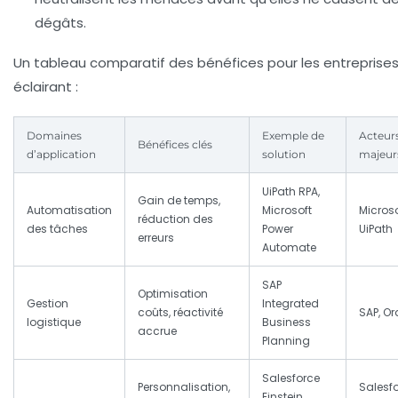
dégâts.
Un tableau comparatif des bénéfices pour les entreprises
éclairant :
Domaines
Exemple de
Acteur
Bénéfices clés
d’application
solution
majeur
UiPath RPA,
Gain de temps,
Automatisation
Microsoft
Microso
réduction des
des tâches
Power
UiPath
erreurs
Automate
SAP
Optimisation
Gestion
Integrated
coûts, réactivité
SAP, Or
logistique
Business
accrue
Planning
Salesforce
Personnalisation,
Salesfo
Einstein,