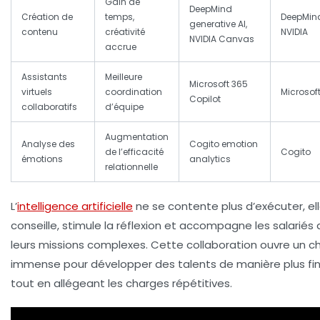
Gain de
DeepMind
Création de
temps,
DeepMin
generative AI,
contenu
créativité
NVIDIA
NVIDIA Canvas
accrue
Assistants
Meilleure
Microsoft 365
virtuels
coordination
Microsof
Copilot
collaboratifs
d’équipe
Augmentation
Analyse des
Cogito emotion
de l’efficacité
Cogito
émotions
analytics
relationnelle
L’
intelligence artificielle
ne se contente plus d’exécuter, el
conseille, stimule la réflexion et accompagne les salariés
leurs missions complexes. Cette collaboration ouvre un 
immense pour développer des talents de manière plus fi
tout en allégeant les charges répétitives.