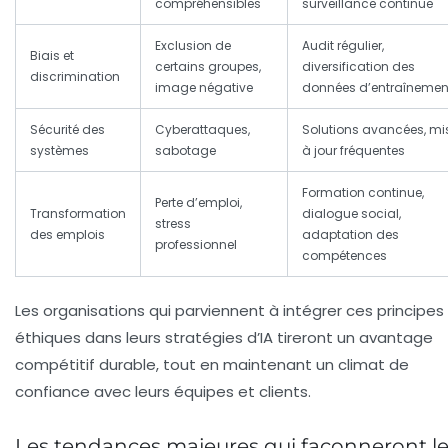
compréhensibles
surveillance continue
Exclusion de
Audit régulier,
Biais et
certains groupes,
diversification des
discrimination
image négative
données d’entraînemen
Sécurité des
Cyberattaques,
Solutions avancées, mi
systèmes
sabotage
à jour fréquentes
Formation continue,
Perte d’emploi,
Transformation
dialogue social,
stress
des emplois
adaptation des
professionnel
compétences
Les organisations qui parviennent à intégrer ces principes
éthiques dans leurs stratégies d’IA tireront un avantage
compétitif durable, tout en maintenant un climat de
confiance avec leurs équipes et clients.
Les tendances majeures qui façonneront l