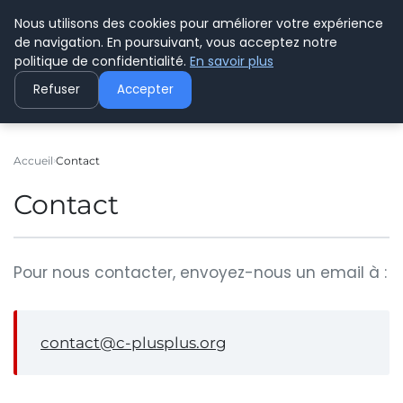
Nous utilisons des cookies pour améliorer votre expérience
C PLUSPLUS
de navigation. En poursuivant, vous acceptez notre
politique de confidentialité.
En savoir plus
Refuser
Accepter
Accueil
Contact
Contact
Pour nous contacter, envoyez-nous un email à :
contact@c-plusplus.org