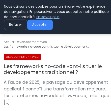
Nous utilisons des cookies pour améliorer votre expérience
C PLUSPLUS
de navigation. En poursuivant, vous acceptez notre politique
de confidentialité.
En savoir plus
Refuser
Accepter
Accueil
Développement web
Les frameworks no-code vont-ils tuer le développement…
DÉVELOPPEMENT WEB
Les frameworks no-code vont-ils tuer le
développement traditionnel ?
À l’aube de 2025, le paysage du développement
applicatif connaît une transformation majeure.
Les plateformes no-code et low-code, telles que
[…]