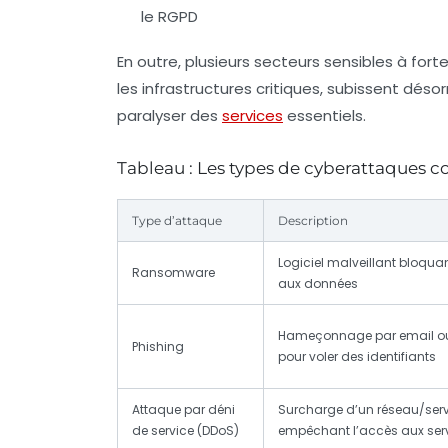
le RGPD
En outre, plusieurs secteurs sensibles à for
les infrastructures critiques, subissent dé
paralyser des
services
essentiels.
Tableau : Les types de cyberattaques c
Type d’attaque
Description
Logiciel malveillant bloqua
Ransomware
aux données
Hameçonnage par email o
Phishing
pour voler des identifiants
Attaque par déni
Surcharge d’un réseau/ser
de service (DDoS)
empêchant l’accès aux ser