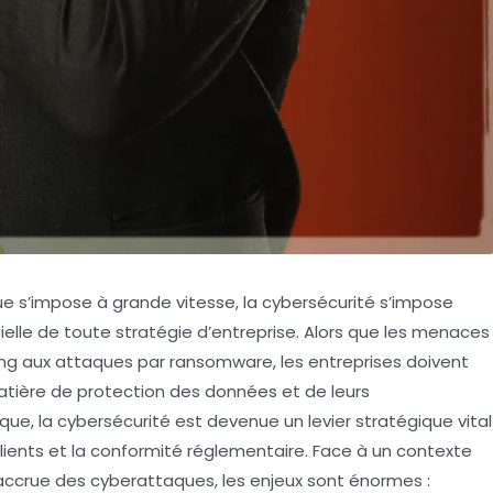
ue s’impose à grande vitesse, la cybersécurité s’impose
e de toute stratégie d’entreprise. Alors que les menaces
hing aux attaques par ransomware, les entreprises doivent
tière de protection des données et de leurs
nique, la cybersécurité est devenue un levier stratégique vital
clients et la conformité réglementaire. Face à un contexte
accrue des cyberattaques, les enjeux sont énormes :