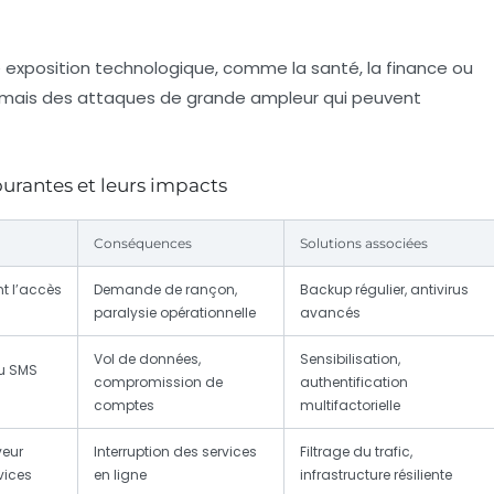
te exposition technologique, comme la santé, la finance ou
sormais des attaques de grande ampleur qui peuvent
ourantes et leurs impacts
Conséquences
Solutions associées
nt l’accès
Demande de rançon,
Backup régulier, antivirus
paralysie opérationnelle
avancés
Vol de données,
Sensibilisation,
u SMS
compromission de
authentification
comptes
multifactorielle
veur
Interruption des services
Filtrage du trafic,
vices
en ligne
infrastructure résiliente