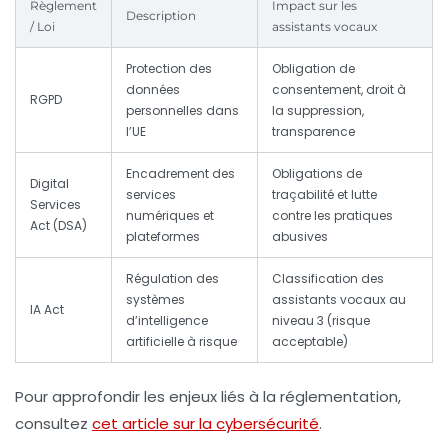
Règlement
Impact sur les
Description
/ Loi
assistants vocaux
Protection des
Obligation de
données
consentement, droit à
RGPD
personnelles dans
la suppression,
l’UE
transparence
Encadrement des
Obligations de
Digital
services
traçabilité et lutte
Services
numériques et
contre les pratiques
Act (DSA)
plateformes
abusives
Régulation des
Classification des
systèmes
assistants vocaux au
IA Act
d’intelligence
niveau 3 (risque
artificielle à risque
acceptable)
Pour approfondir les enjeux liés à la réglementation,
consultez
cet article sur la cybersécurité
.