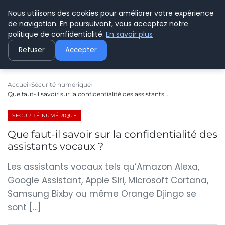
Nous utilisons des cookies pour améliorer votre expérience
C PLUSPLUS
de navigation. En poursuivant, vous acceptez notre
politique de confidentialité.
En savoir plus
Refuser
Accepter
Accueil
Sécurité numérique
Que faut-il savoir sur la confidentialité des assistants…
SÉCURITÉ NUMÉRIQUE
Que faut-il savoir sur la confidentialité des
assistants vocaux ?
Les assistants vocaux tels qu’Amazon Alexa,
Google Assistant, Apple Siri, Microsoft Cortana,
Samsung Bixby ou même Orange Djingo se
sont […]