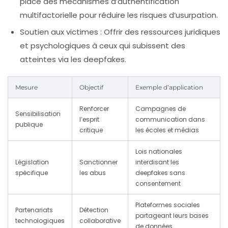
place des mécanismes d’authentification
multifactorielle pour réduire les risques d’usurpation.
Soutien aux victimes :
Offrir des ressources juridiques
et psychologiques à ceux qui subissent des
atteintes via les deepfakes.
Mesure
Objectif
Exemple d’application
Renforcer
Campagnes de
Sensibilisation
l’esprit
communication dans
publique
critique
les écoles et médias
Lois nationales
Législation
Sanctionner
interdisant les
spécifique
les abus
deepfakes sans
consentement
Plateformes sociales
Partenariats
Détection
partageant leurs bases
technologiques
collaborative
de données