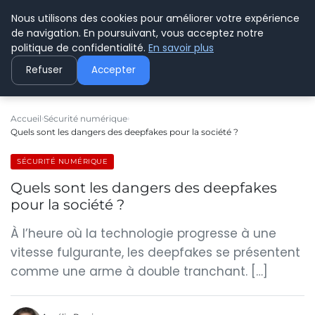
Nous utilisons des cookies pour améliorer votre expérience
C PLUSPLUS
de navigation. En poursuivant, vous acceptez notre
politique de confidentialité.
En savoir plus
Refuser
Accepter
Accueil
Sécurité numérique
Quels sont les dangers des deepfakes pour la société ?
SÉCURITÉ NUMÉRIQUE
Quels sont les dangers des deepfakes
pour la société ?
À l’heure où la technologie progresse à une
vitesse fulgurante, les deepfakes se présentent
comme une arme à double tranchant. […]