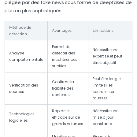
piégée par des
fake news
sous forme de deepfakes de
plus en plus sophistiqués.
Méthode de
Avantages
Limitations
détection
Permet de
Nécessite une
Analyse
détecter des
expertise et peut
comportementale
incohérences
être subjectif
subtiles
Peut être long et
Confirme la
Vérification des
limité si les
fiabilité des
sources
sources sont
contenus
fausses
Rapide et
Nécessite une
Technologies
efficace sur de
mise à jour
logicielles
grands volumes
constante
Mobilise une
Risque de