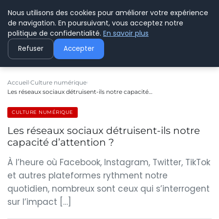
Nous utilisons des cookies pour améliorer votre expérience
C PLUSPLUS
de navigation. En poursuivant, vous acceptez notre
politique de confidentialité.
En savoir plus
Refuser
Accepter
Accueil
Culture numérique
Les réseaux sociaux détruisent-ils notre capacité…
CULTURE NUMÉRIQUE
Les réseaux sociaux détruisent-ils notre
capacité d’attention ?
À l’heure où Facebook, Instagram, Twitter, TikTok
et autres plateformes rythment notre
quotidien, nombreux sont ceux qui s’interrogent
sur l’impact […]