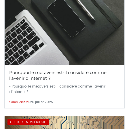
Pourquoi le métavers est-il considéré comme
l’avenir d’Internet ?
« Pourquoi le métavers est-il considéré comme l’avenir
d’Internet ?
•
26 juillet 2025
Sarah Picard
CULTURE NUMÉRIQUE