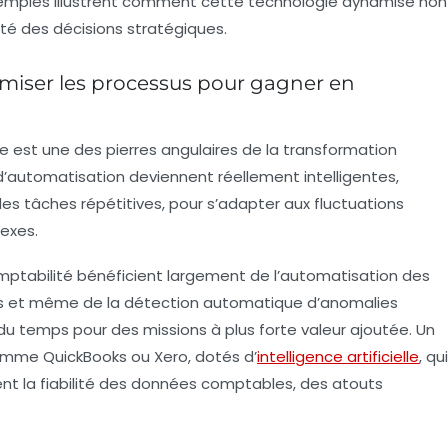
 exemples illustrent comment cette technologie dynamise non
ité des décisions stratégiques.
timiser les processus pour gagner en
elle est une des pierres angulaires de la transformation
s d’automatisation deviennent réellement intelligentes,
s tâches répétitives, pour s’adapter aux fluctuations
exes.
tabilité bénéficient largement de l’automatisation des
s et même de la détection automatique d’anomalies
t du temps pour des missions à plus forte valeur ajoutée. Un
comme QuickBooks ou Xero, dotés d’
intelligence artificielle
, qui
rent la fiabilité des données comptables, des atouts