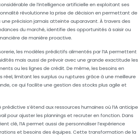
nsidérable de l’intelligence artificielle en exploitant ses
ionnalité révolutionne la prise de décision en permettant de
une précision jamais atteinte auparavant. À travers des
tendances du marché, identifie des opportunités à saisir ou
financière de manière proactive.
sorerie, les modèles prédictifs alimentés par l’IA permettent
uidités mais aussi de prévoir avec une grande exactitude les
ments ou les lignes de crédit. De même, les besoins en
éel, limitant les surplus ou ruptures grâce à une meilleure
e, ce qui facilite une gestion des stocks plus agile et
 prédictive s’étend aux ressources humaines où l’IA anticipe
il pour ajuster les plannings et recruter en fonction. Dans
ient clé, l’IA permet aussi de personnaliser l’expérience
rations et besoins des équipes. Cette transformation de la