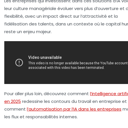
Les entreprises qui investissent dans ces solutions d’IA vo
leur culture managériale évoluer vers plus d’ouverture et 
flexibilité, avec un impact direct sur l’attractivité et la
fidélisation des talents, dans un contexte où le capital h
reste un enjeu majeur.
Pour aller plus loin, découvrez comment
l’intelligence artifi
en 2025
redessine les contours du travail en entreprise et
comment
l’automatisation par l’IA dans les entreprises
mo
les flux et responsabilités internes.