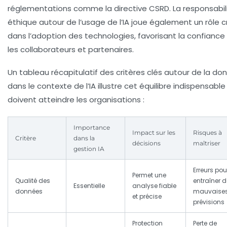
réglementations comme la directive CSRD. La responsabil
éthique autour de l’usage de l’IA joue également un rôle c
dans l’adoption des technologies, favorisant la confiance
les collaborateurs et partenaires.
Un tableau récapitulatif des critères clés autour de la do
dans le contexte de l’IA illustre cet équilibre indispensabl
doivent atteindre les organisations :
Importance
Impact sur les
Risques à
Critère
dans la
décisions
maîtriser
gestion IA
Erreurs po
Permet une
Qualité des
entraîner d
Essentielle
analyse fiable
données
mauvaise
et précise
prévisions
Protection
Perte de