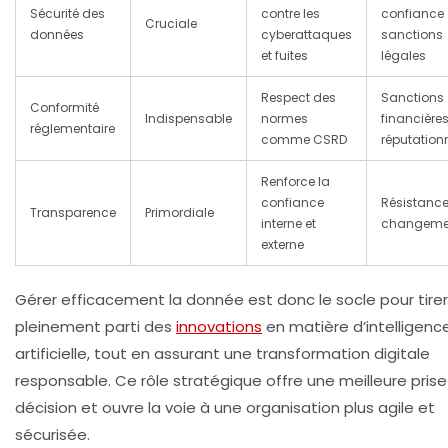
Sécurité des
contre les
confiance 
Cruciale
données
cyberattaques
sanctions
et fuites
légales
Respect des
Sanctions
Conformité
Indispensable
normes
financières
réglementaire
comme CSRD
réputation
Renforce la
confiance
Résistanc
Transparence
Primordiale
interne et
changeme
externe
Gérer efficacement la donnée est donc le socle pour tirer
pleinement parti des
innovations
en matière d’intelligenc
artificielle, tout en assurant une transformation digitale
responsable. Ce rôle stratégique offre une meilleure pris
décision et ouvre la voie à une organisation plus agile et
sécurisée.