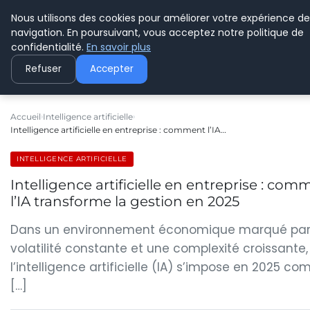
Nous utilisons des cookies pour améliorer votre expérience de
C PLUSPLUS
navigation. En poursuivant, vous acceptez notre politique de
confidentialité.
En savoir plus
Refuser
Accepter
Accueil
Intelligence artificielle
Intelligence artificielle en entreprise : comment l’IA…
INTELLIGENCE ARTIFICIELLE
Intelligence artificielle en entreprise : com
l’IA transforme la gestion en 2025
Dans un environnement économique marqué par
volatilité constante et une complexité croissante,
l’intelligence artificielle (IA) s’impose en 2025 c
[…]