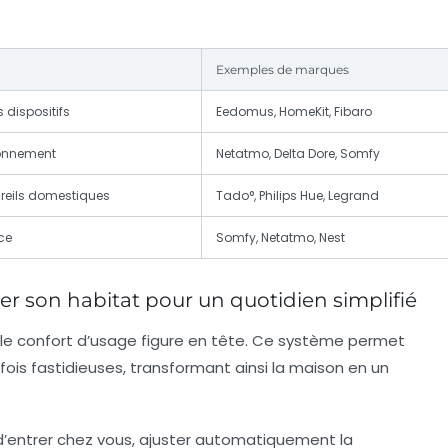
Exemples de marques
 dispositifs
Eedomus, HomeKit, Fibaro
ronnement
Netatmo, Delta Dore, Somfy
eils domestiques
Tado°, Philips Hue, Legrand
nce
Somfy, Netatmo, Nest
r son habitat pour un quotidien simplifié
 le
confort d’usage
figure en tête. Ce système permet
ois fastidieuses, transformant ainsi la maison en un
’entrer chez vous, ajuster automatiquement la