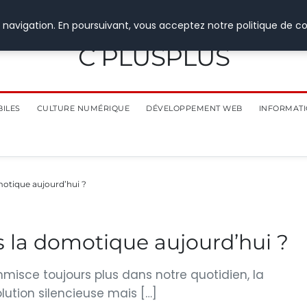
 navigation. En poursuivant, vous acceptez notre politique de co
C PLUSPLUS
BILES
CULTURE NUMÉRIQUE
DÉVELOPPEMENT WEB
INFORMATI
motique aujourd’hui ?
s la domotique aujourd’hui ?
misce toujours plus dans notre quotidien, la
tion silencieuse mais […]