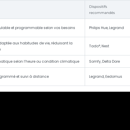
Dispositifs
recommandés
lable et programmable selon vos besoins
Philips Hue, Legrand
aptée aux habitudes de vie, réduisant la
Tado°, Nest
n
tique selon l’heure ou condition climatique
Somfy, Delta Dore
grammé et suivi à distance
Legrand, Eedomus