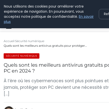
Nous utilisons des cookies pour améliorer votre
C PLUSPLUS
expérience de navigation. En poursuivant, vous
Re
acceptez notre politique de confidentialité.
En savoir
plus
Accueil
Sécurité numérique
Quels sont les meilleurs antivirus gratuits pour protéger…
SÉCURITÉ NUMÉRIQUE
Quels sont les meilleurs antivirus gratuits 
PC en 2024 ?
À l’ère où les cybermenaces sont plus pointues e
jamais, protéger son PC devient une nécessité st
[…]