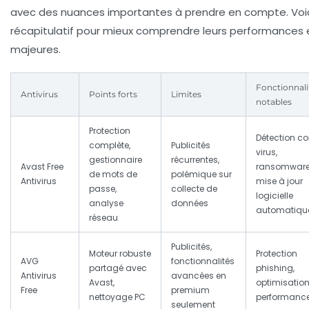
avec des nuances importantes à prendre en compte. Voic
récapitulatif pour mieux comprendre leurs performances 
majeures.
Fonctionnali
Antivirus
Points forts
Limites
notables
Protection
Détection co
complète
,
Publicités
virus,
gestionnaire
récurrentes,
Avast Free
ransomware
de mots de
polémique sur
Antivirus
mise à jour
passe,
collecte de
logicielle
analyse
données
automatiqu
réseau
Publicités,
Moteur robuste
Protection
AVG
fonctionnalités
partagé avec
phishing,
Antivirus
avancées en
Avast,
optimisatio
Free
premium
nettoyage PC
performanc
seulement