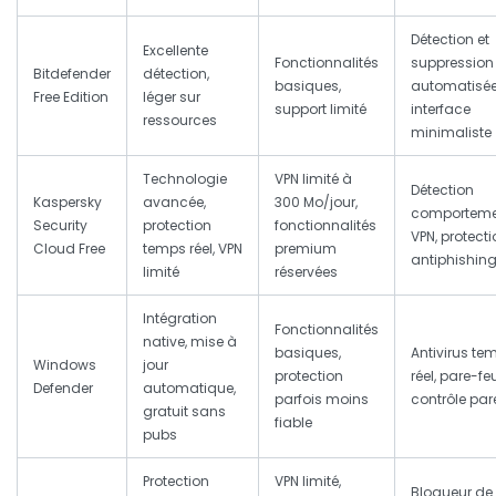
Détection et
Excellente
Fonctionnalités
suppression
Bitdefender
détection,
basiques,
automatisée
Free Edition
léger sur
support limité
interface
ressources
minimaliste
Technologie
VPN limité à
Détection
Kaspersky
avancée,
300 Mo/jour,
comporteme
Security
protection
fonctionnalités
VPN, protect
Cloud Free
temps réel, VPN
premium
antiphishin
limité
réservées
Intégration
Fonctionnalités
native, mise à
basiques,
Antivirus te
Windows
jour
protection
réel, pare-feu
Defender
automatique,
parfois moins
contrôle par
gratuit sans
fiable
pubs
Protection
VPN limité,
Bloqueur de 