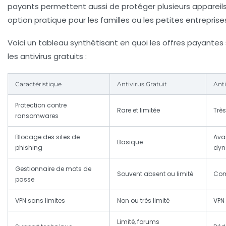
payants permettent aussi de protéger plusieurs appareil
option pratique pour les familles ou les petites entreprise
Voici un tableau synthétisant en quoi les offres payante
les antivirus gratuits :
Caractéristique
Antivirus Gratuit
Anti
Protection contre
Rare et limitée
Trè
ransomwares
Blocage des sites de
Avan
Basique
phishing
dyn
Gestionnaire de mots de
Souvent absent ou limité
Com
passe
VPN sans limites
Non ou très limité
VPN 
Limité, forums