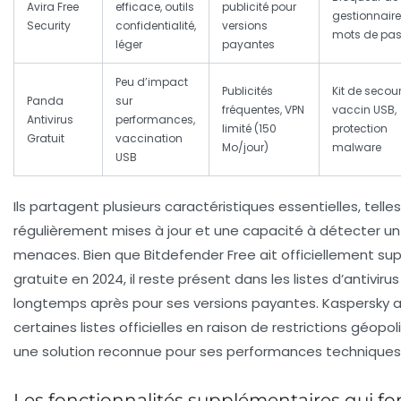
Avira Free
efficace, outils
publicité pour
gestionnaire
Security
confidentialité,
versions
mots de pa
léger
payantes
Peu d’impact
Publicités
Kit de secour
Panda
sur
fréquentes, VPN
vaccin USB,
Antivirus
performances,
limité (150
protection
Gratuit
vaccination
Mo/jour)
malware
USB
Ils partagent plusieurs caractéristiques essentielles, tell
régulièrement mises à jour et une capacité à détecter un
menaces. Bien que Bitdefender Free ait officiellement su
gratuite en 2024, il reste présent dans les listes d’antivir
longtemps après pour ses versions payantes. Kaspersky a 
certaines listes officielles en raison de restrictions géop
une solution reconnue pour ses performances techniques
Les fonctionnalités supplémentaires qui fon