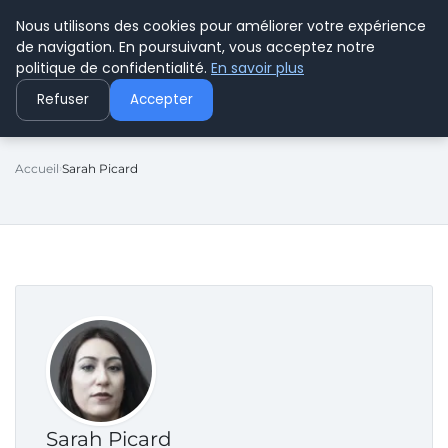
Nous utilisons des cookies pour améliorer votre expérience
C PLUSPLUS
de navigation. En poursuivant, vous acceptez notre
politique de confidentialité.
En savoir plus
Refuser
Accepter
Accueil
Sarah Picard
Sarah Picard