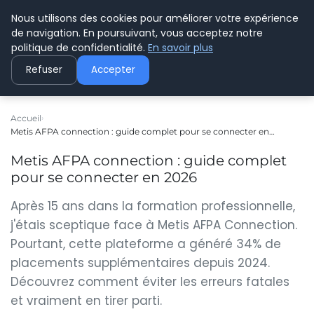
Nous utilisons des cookies pour améliorer votre expérience
C PLUSPLUS
de navigation. En poursuivant, vous acceptez notre
politique de confidentialité.
En savoir plus
Refuser
Accepter
Accueil
Metis AFPA connection : guide complet pour se connecter en…
Metis AFPA connection : guide complet
pour se connecter en 2026
Après 15 ans dans la formation professionnelle,
j'étais sceptique face à Metis AFPA Connection.
Pourtant, cette plateforme a généré 34% de
placements supplémentaires depuis 2024.
Découvrez comment éviter les erreurs fatales
et vraiment en tirer parti.