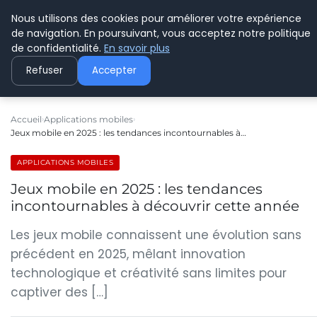
Nous utilisons des cookies pour améliorer votre expérience
C PLUSPLUS
de navigation. En poursuivant, vous acceptez notre politique
de confidentialité.
En savoir plus
Refuser
Accepter
Accueil
Applications mobiles
Jeux mobile en 2025 : les tendances incontournables à…
APPLICATIONS MOBILES
Jeux mobile en 2025 : les tendances
incontournables à découvrir cette année
Les jeux mobile connaissent une évolution sans
précédent en 2025, mêlant innovation
technologique et créativité sans limites pour
captiver des […]