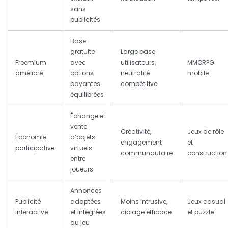
sans
publicités
Base
gratuite
Large base
Freemium
avec
utilisateurs,
MMORPG
amélioré
options
neutralité
mobile
payantes
compétitive
équilibrées
Échange et
vente
Créativité,
Jeux de rôle
Économie
d’objets
engagement
et
participative
virtuels
communautaire
construction
entre
joueurs
Annonces
Publicité
adaptées
Moins intrusive,
Jeux casual
interactive
et intégrées
ciblage efficace
et puzzle
au jeu