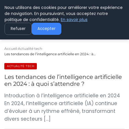
Nous utilisons des cookies pour améliorer votre expérience
C PLUSPLUS
de navigation. En poursuivant, vous acceptez notre
politique de confidentialité.
En savoir plus
Refuser
Accepter
Accueil
Actualité tech
Les tendances de l’intelligence artificielle en 2024 : à…
ACTUALITÉ TECH
Les tendances de l’intelligence artificielle
en 2024 : à quoi s’attendre ?
Introduction à l’intelligence artificielle en 2024
En 2024, l’intelligence artificielle (IA) continue
d’évoluer à un rythme effréné, transformant
divers secteurs […]