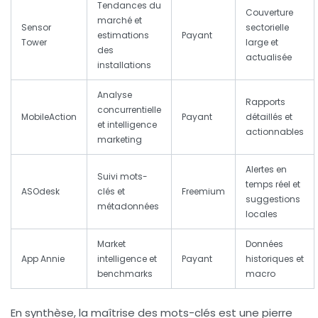
Tendances du
Couverture
marché et
Sensor
sectorielle
estimations
Payant
Tower
large et
des
actualisée
installations
Analyse
Rapports
concurrentielle
MobileAction
Payant
détaillés et
et intelligence
actionnables
marketing
Alertes en
Suivi mots-
temps réel et
ASOdesk
clés et
Freemium
suggestions
métadonnées
locales
Market
Données
App Annie
intelligence et
Payant
historiques et
benchmarks
macro
En synthèse, la maîtrise des mots-clés est une pierre