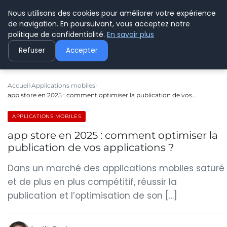
Nous utilisons des cookies pour améliorer votre expérience
C PLUSPLUS
de navigation. En poursuivant, vous acceptez notre
politique de confidentialité.
En savoir plus
Refuser
Accepter
Accueil
Applications mobiles
app store en 2025 : comment optimiser la publication de vos…
APPLICATIONS MOBILES
app store en 2025 : comment optimiser la
publication de vos applications ?
Dans un marché des applications mobiles saturé
et de plus en plus compétitif, réussir la
publication et l’optimisation de son […]