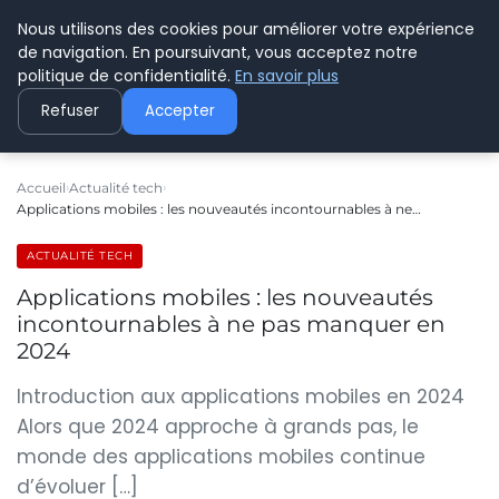
Nous utilisons des cookies pour améliorer votre expérience
C PLUSPLUS
de navigation. En poursuivant, vous acceptez notre
politique de confidentialité.
En savoir plus
Refuser
Accepter
Accueil
Actualité tech
Applications mobiles : les nouveautés incontournables à ne…
ACTUALITÉ TECH
Applications mobiles : les nouveautés
incontournables à ne pas manquer en
2024
Introduction aux applications mobiles en 2024
Alors que 2024 approche à grands pas, le
monde des applications mobiles continue
d’évoluer […]