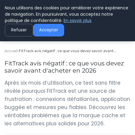
Nous utilisons des cookies pour améliorer votre expérience
C PLUSPLUS
de navigation. En poursuivant, vous acceptez notre
politique de confidentialité.
En savoir plus
Refuser
Accepter
Accueil
FitTrack avis négatif : ce que vous devez savoir avant…
FitTrack avis négatif : ce que vous devez
savoir avant d'acheter en 2026
Après six mois d’utilisation, ce test sans filtre
révèle pourquoi FitTrack est une source de
frustration : connexions défaillantes, application
buggée et mesures peu fiables. Découvrez les
véritables problèmes que la marque cache et
les alternatives plus solides pour 2026.