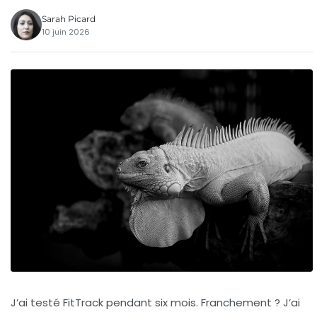
Sarah Picard
10 juin 2026
J’ai testé FitTrack pendant six mois. Franchement ? J’ai