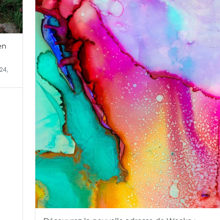
en
24,