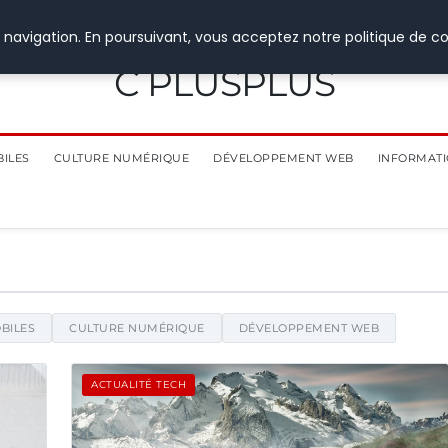
 navigation. En poursuivant, vous acceptez notre politique de co
C PLUSPLUS
BILES
CULTURE NUMÉRIQUE
DÉVELOPPEMENT WEB
INFORMATI
alités et d'informations
BILES
CULTURE NUMÉRIQUE
DÉVELOPPEMENT WEB
ACTUALITÉ TECH