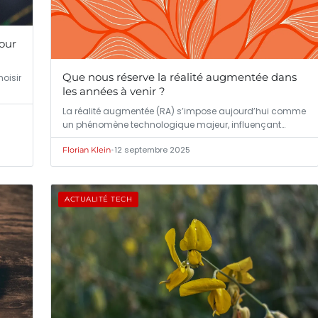
our
Que nous réserve la réalité augmentée dans
oisir
les années à venir ?
La réalité augmentée (RA) s’impose aujourd’hui comme
un phénomène technologique majeur, influençant…
•
12 septembre 2025
Florian Klein
ACTUALITÉ TECH